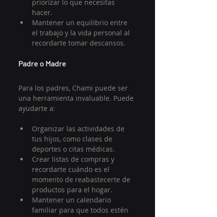
priorizar lo que necesitas 
hacer.
Mantener un equilibrio entre 
el trabajo y la vida personal al 
recordarte tomar descansos.
Padre o Madre
Para los padres, Chami puede ser 
una herramienta invaluable. Puede 
ayudarte a:
Organizar las actividades de 
tus hijos, como clases de 
deportes o citas médicas.
Crear listas de compras y 
recordarte cuándo es el 
momento de reabastecerte de 
productos para el hogar.
Mantener un calendario 
familiar para que todos estén 