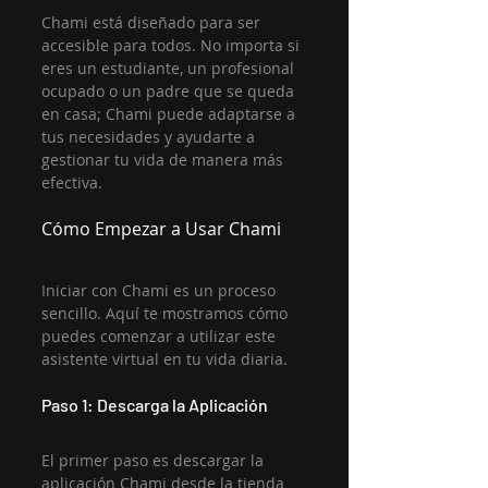
Chami está diseñado para ser 
accesible para todos. No importa si 
eres un estudiante, un profesional 
ocupado o un padre que se queda 
en casa; Chami puede adaptarse a 
tus necesidades y ayudarte a 
gestionar tu vida de manera más 
efectiva.
Cómo Empezar a Usar Chami
Iniciar con Chami es un proceso 
sencillo. Aquí te mostramos cómo 
puedes comenzar a utilizar este 
asistente virtual en tu vida diaria.
Paso 1: Descarga la Aplicación
El primer paso es descargar la 
aplicación Chami desde la tienda 