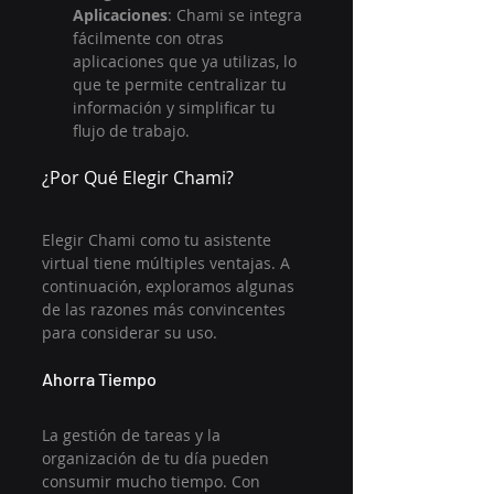
Aplicaciones
: Chami se integra 
fácilmente con otras 
aplicaciones que ya utilizas, lo 
que te permite centralizar tu 
información y simplificar tu 
flujo de trabajo.
¿Por Qué Elegir Chami?
Elegir Chami como tu asistente 
virtual tiene múltiples ventajas. A 
continuación, exploramos algunas 
de las razones más convincentes 
para considerar su uso.
Ahorra Tiempo
La gestión de tareas y la 
organización de tu día pueden 
consumir mucho tiempo. Con 