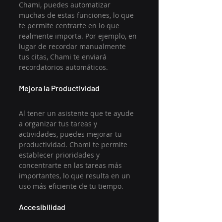
Chami, puedes automatizar 
muchas de estas funciones, lo que 
te permite centrarte en lo que 
realmente importa. Por ejemplo, en 
lugar de recordar manualmente 
tus citas, Chami te enviará 
recordatorios automáticos.
Mejora la Productividad
Al tener un asistente que te ayude 
a organizar tus tareas y 
actividades, puedes mejorar tu 
productividad. Chami te permite 
establecer prioridades y 
concentrarte en las tareas más 
importantes, lo que resulta en un 
uso más eficiente de tu tiempo.
Accesibilidad