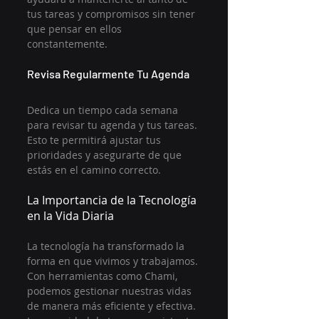
tus tareas y compromisos sin tener 
que pensar en ellos 
constantemente.
Revisa Regularmente Tu Agenda
Dedica un tiempo cada semana 
para revisar tu agenda y tus tareas. 
Esto te permitirá ajustar tus 
prioridades y asegurarte de que 
estás en el camino correcto.
La Importancia de la Tecnología 
en la Vida Diaria
La tecnología ha transformado la 
forma en que vivimos y trabajamos. 
Con herramientas como Chami, 
podemos gestionar nuestras vidas 
de manera más eficiente y efectiva. 