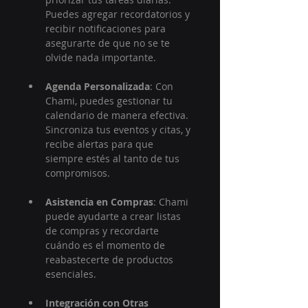
Puedes agregar recordatorios y 
recibir notificaciones para 
asegurarte de que no se te 
olvide nada importante.
Agenda Personalizada
: Con 
Chami, puedes gestionar tu 
calendario de manera efectiva. 
Sincroniza tus eventos y citas, y 
recibe alertas para que 
siempre estés al tanto de tus 
compromisos.
Asistencia en Compras
: Chami 
puede ayudarte a crear listas 
de compras y recordarte 
cuándo es el momento de 
reabastecerte de productos 
esenciales.
Integración con Otras 