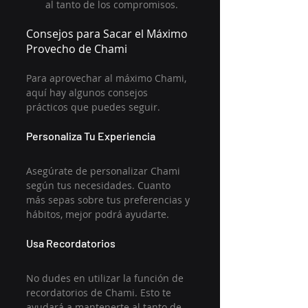
al tanto de los compromisos.
Consejos para Sacar el Máximo 
Provecho de Chami
Para aprovechar al máximo Chami, 
aquí hay algunos consejos 
prácticos que puedes seguir.
Personaliza Tu Experiencia
Asegúrate de personalizar Chami 
según tus necesidades. Cuanto 
más sepas sobre tus preferencias y 
hábitos, mejor podrá ayudarte.
Usa Recordatorios
No dudes en utilizar la función de 
recordatorios de Chami. Esto te 
ayudará a mantenerte al tanto de 