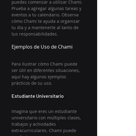
puedes comenzar a utilizar Chami. 
Prueba a agregar algunas tareas y 
eventos a tu calendario. Observa 
cómo Chami te ayuda a organizar 
tu día y a mantenerte al tanto de 
tus responsabilidades.
Ejemplos de Uso de Chami
Para ilustrar cómo Chami puede 
ser útil en diferentes situaciones, 
aquí hay algunos ejemplos 
prácticos de su uso.
Estudiante Universitario
Imagina que eres un estudiante 
universitario con múltiples clases, 
trabajos y actividades 
extracurriculares. Chami puede 