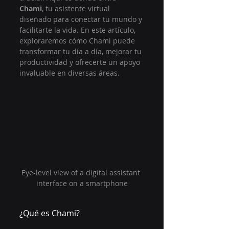
Chami
, tu asistente virtual 
diseñado para conectar tu mundo y 
facilitarte la vida. En este artículo, 
exploraremos cómo Chami puede 
transformar tu día a día, mejorar tu 
productividad y ofrecerte un apoyo 
invaluable en diversas áreas.
Eye-level view of a digital assistant 
interface on a smartphone
¿Qué es Chami?