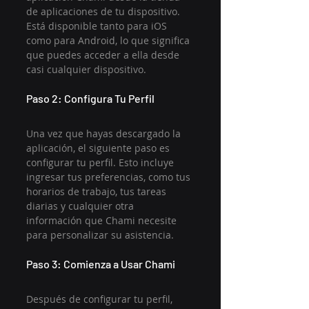
de aplicaciones de tu dispositivo. 
Está disponible tanto para iOS 
como para Android, lo que significa 
que puedes acceder a ella desde 
casi cualquier dispositivo.
Paso 2: Configura Tu Perfil
Una vez que hayas descargado la 
aplicación, el siguiente paso es 
configurar tu perfil. Esto incluye 
ingresar tus preferencias, como tus 
horarios de trabajo, tus tareas 
diarias y cualquier otra 
información que Chami necesite 
para personalizar su asistencia.
Paso 3: Comienza a Usar Chami
Después de configurar tu perfil, 