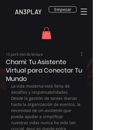
Empezar
AN3PLAY
15 jun
5 min de lectura
Chami: Tu Asistente
Virtual para Conectar Tu
Mundo
La vida moderna está llena de 
desafíos y responsabilidades. 
Desde la gestión de tareas diarias 
hasta la organización de eventos, la 
necesidad de un asistente que 
pueda ayudar a simplificar 
nuestras vidas nunca ha sido tan 
crucial. Aquí es donde entra 