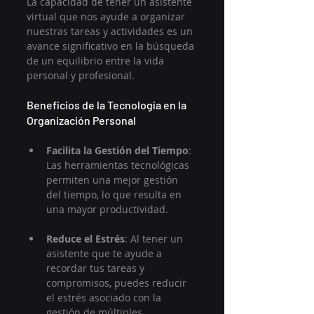
La capacidad de tener un asistente 
virtual que nos ayude a organizar 
nuestras tareas y actividades es un 
avance significativo en la búsqueda 
de un equilibrio entre la vida 
personal y profesional.
Beneficios de la Tecnología en la 
Organización Personal
Facilita la Gestión del Tiempo
: 
Las herramientas tecnológicas 
permiten una mejor gestión 
del tiempo, lo que resulta en 
una mayor productividad.
Reduce el Estrés
: Al tener un 
asistente que te ayude a 
recordar tus tareas y 
compromisos, puedes reducir 
el estrés asociado con la 
gestión de múltiples 