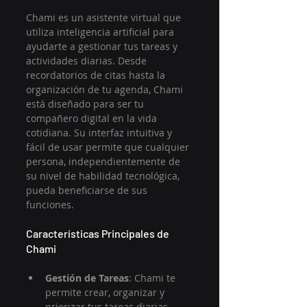
Chami es un asistente virtual que 
utiliza inteligencia artificial para 
ayudarte a gestionar tus tareas y 
actividades diarias. Desde 
recordatorios de citas hasta la 
organización de tu agenda, Chami 
está diseñado para ser tu 
compañero digital en la vida 
cotidiana. Su interfaz intuitiva y 
fácil de usar permite que cualquier 
persona, independientemente de 
su nivel de habilidad tecnológica, 
pueda beneficiarse de sus 
funciones.
Características Principales de 
Chami
Gestión de Tareas
: Chami te 
permite crear, organizar y 
priorizar tus tareas diarias. 