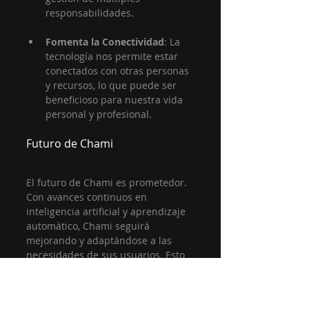
responsabilidades.
Fomenta la Conectividad
: La 
tecnología nos permite estar 
conectados con otras personas 
y recursos, lo que puede ser 
beneficioso para nuestra vida 
personal y profesional.
Futuro de Chami
El futuro de Chami es prometedor. 
Con avances continuos en 
inteligencia artificial y aprendizaje 
automático, Chami seguirá 
mejorando y adaptándose a las 
necesidades de sus usuarios. Esto 
significa que, a medida que la 
tecnología avanza, también lo hará 
la capacidad de Chami para 