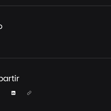
o
artir