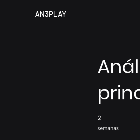
AN3PLAY
Anál
prin
2
2 semanas
semanas