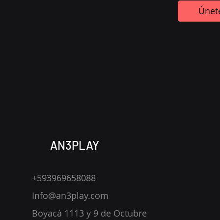
Únet
AN3PLAY
+593969658088
Info@an3play.com
Boyacá 1113 y 9 de Octubre