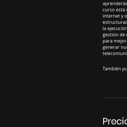
aprenderás 
curso está 
internet y 
estructurad
la ejecució
gestión de 
para mejora
generar nu
telecomuni
También pu
Preci