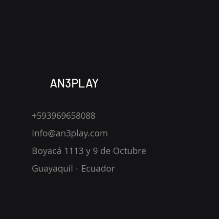
AN3PLAY
+593969658088
Info@an3play.com
Boyacá 1113 y 9 de Octubre
​Guayaquil - Ecuador