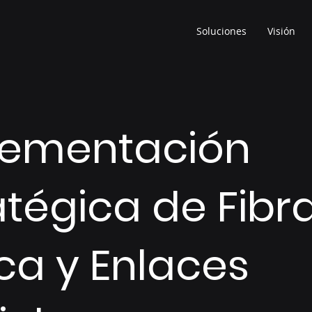
Soluciones
Visión
lementación
atégica de Fibr
ca y Enlaces