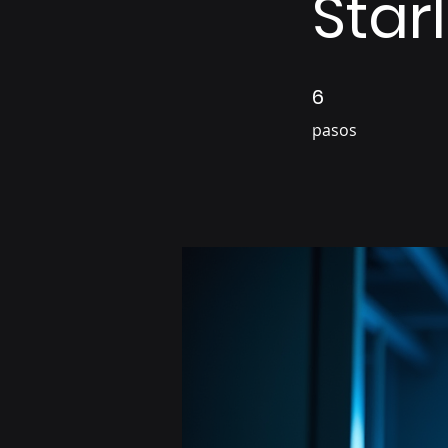
Starl
6
6 pasos
pasos