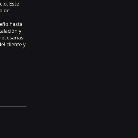
cio. Este
ra de
seño hasta
talación y
 necesarias
el cliente y