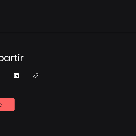
artir
e