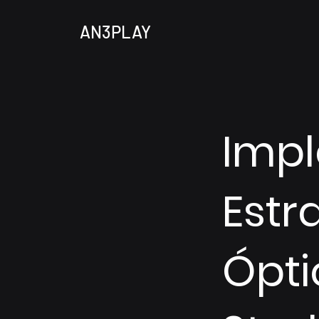
AN3PLAY
Imp
Estr
Ópti