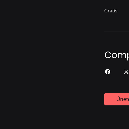
Gratis
Comp
Únet