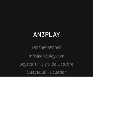
AN3PLAY
+593969658088
Info@an3play.com
Boyacá 1113 y 9 de Octubre
​Guayaquil - Ecuador
Inicio
Soluciones
Visión